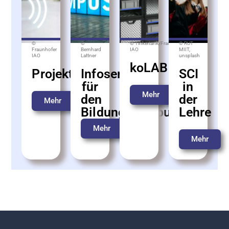
©
©
©
Tinkertank/Fraunhofer
© RUT
Fraunhofer
Bernhard
IAO
MIIT,
IAO
Lattner
unsplash
koLAB
Projekte
Infoservice
SCI
für
in
Mehr
den
der
Mehr
Bildungscampus
Lehre
Mehr
Mehr