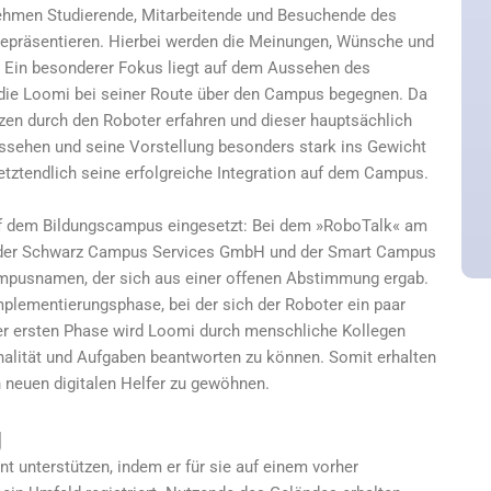
 nehmen Studierende, Mitarbeitende und Besuchende des
 repräsentieren. Hierbei werden die Meinungen, Wünsche und
 Ein besonderer Fokus liegt auf dem Aussehen des
die Loomi bei seiner Route über den Campus begegnen. Da
en durch den Roboter erfahren und dieser hauptsächlich
Aussehen und seine Vorstellung besonders stark ins Gewicht
etztendlich seine erfolgreiche Integration auf dem Campus.
auf dem Bildungscampus eingesetzt: Bei dem »RoboTalk« am
it der Schwarz Campus Services GmbH und der Smart Campus
 Campusnamen, der sich aus einer offenen Abstimmung ergab.
plementierungsphase, bei der sich der Roboter ein paar
ser ersten Phase wird Loomi durch menschliche Kollegen
onalität und Aufgaben beantworten zu können. Somit erhalten
 neuen digitalen Helfer zu gewöhnen.
g
 unterstützen, indem er für sie auf einem vorher