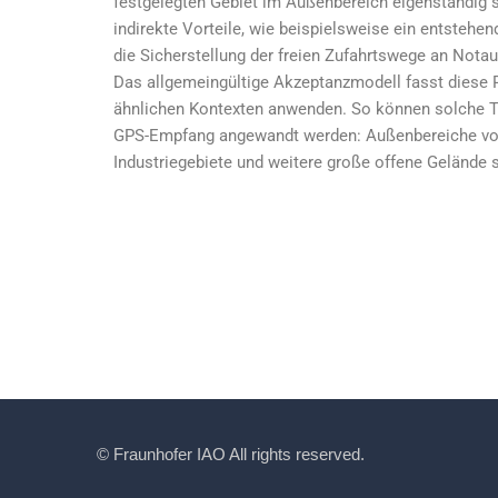
festgelegten Gebiet im Außenbereich eigenständig s
indirekte Vorteile, wie beispielsweise ein entstehen
die Sicherstellung der freien Zufahrtswege an Notau
Das allgemeingültige Akzeptanzmodell fasst diese P
ähnlichen Kontexten anwenden. So können solche T
GPS-Empfang angewandt werden: Außenbereiche von
Industriegebiete und weitere große offene Gelände 
© Fraunhofer IAO All rights reserved.